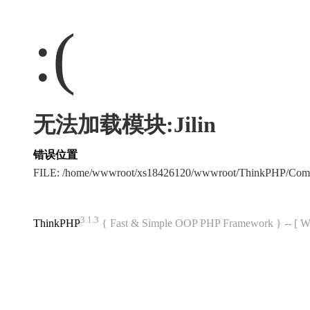
:(
无法加载模块:Jilin
错误位置
FILE: /home/wwwroot/xs18426120/wwwroot/ThinkPHP/Com
3.1.3
ThinkPHP
{ Fast & Simple OOP PHP Framework } -- 